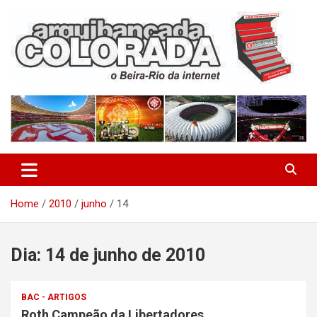
Skip
to
content
O Beira-Rio da Internet
Arquibancada Colorada
Home
2010
junho
14
Dia:
14 de junho de 2010
BAC - ARTIGOS
Roth Campeão da Libertadores