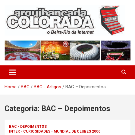
Skip
to
content
O Beira-Rio da Internet
Arquibancada Colorada
Home
BAC
BAC - Artigos
BAC – Depoimentos
Categoria:
BAC – Depoimentos
BAC - DEPOIMENTOS
INTER - CURIOSIDADES - MUNDIAL DE CLUBES 2006