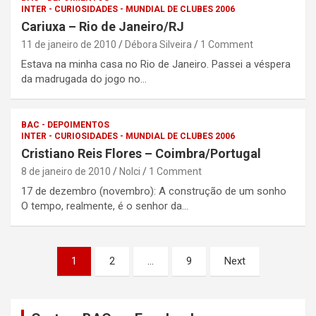
INTER - CURIOSIDADES - MUNDIAL DE CLUBES 2006
Cariuxa – Rio de Janeiro/RJ
11 de janeiro de 2010
Débora Silveira
1 Comment
Estava na minha casa no Rio de Janeiro. Passei a véspera
da madrugada do jogo no…
BAC - DEPOIMENTOS
INTER - CURIOSIDADES - MUNDIAL DE CLUBES 2006
Cristiano Reis Flores – Coimbra/Portugal
8 de janeiro de 2010
Nolci
1 Comment
17 de dezembro (novembro): A construção de um sonho
O tempo, realmente, é o senhor da…
Paginação
1
2
…
9
Next
de
posts