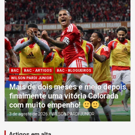
BAC
BAC - ARTIGOS
BAC - BLOGUEIROS
WILSON PARDI JUNIOR
Mais de dois meses e meio depois
finalmente uma vitória Colorada
com muito empenho!
3 de agosto de 2026
WILSON PARDI JUNIOR
Artigos em alta