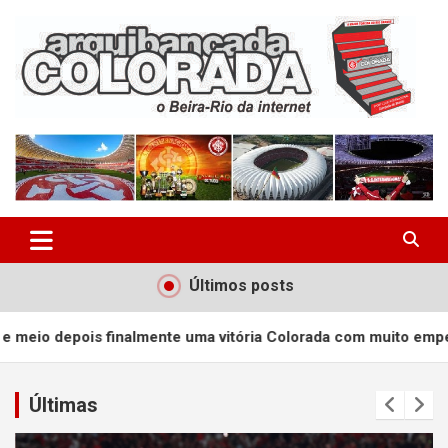
Skip
to
content
O Beira-Rio da Internet
Arquibancada Colorada
Últimos posts
finalmente uma vitória Colorada com muito empenho!
A
Últimas