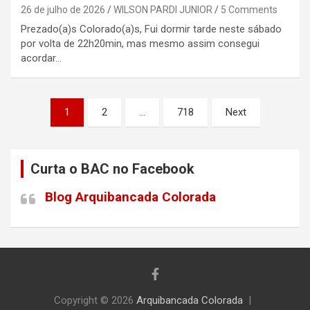
26 de julho de 2026
WILSON PARDI JUNIOR
5 Comments
Prezado(a)s Colorado(a)s, Fui dormir tarde neste sábado
por volta de 22h20min, mas mesmo assim consegui
acordar…
Paginação
1
2
…
718
Next
de
posts
Curta o BAC no Facebook
Blog Arquibancada Colorada
Copyright © 2026
Arquibancada Colorada