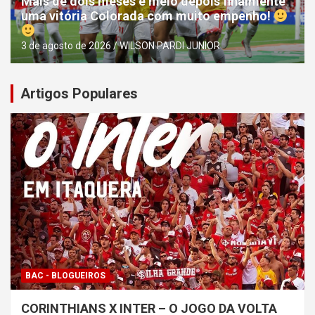
Mais de dois meses e meio depois finalmente
uma vitória Colorada com muito empenho!
3 de agosto de 2026
WILSON PARDI JUNIOR
Artigos Populares
BAC - BLOGUEIROS
CORINTHIANS X INTER – O JOGO DA VOLTA