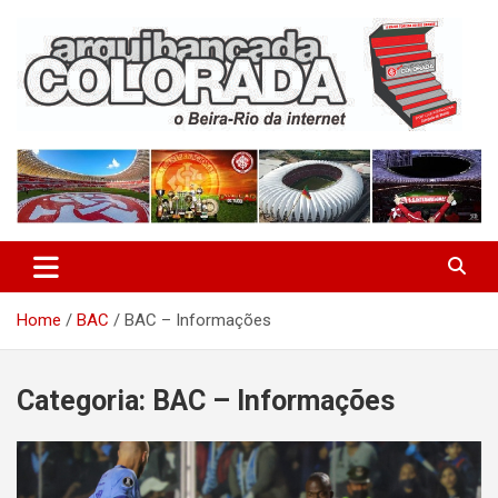
Skip
to
content
O Beira-Rio da Internet
Arquibancada Colorada
Home
BAC
BAC – Informações
Categoria:
BAC – Informações