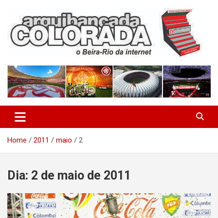
Skip
to
content
O Beira-Rio da Internet
Arquibancada Colorada
Home
2011
maio
2
Dia:
2 de maio de 2011