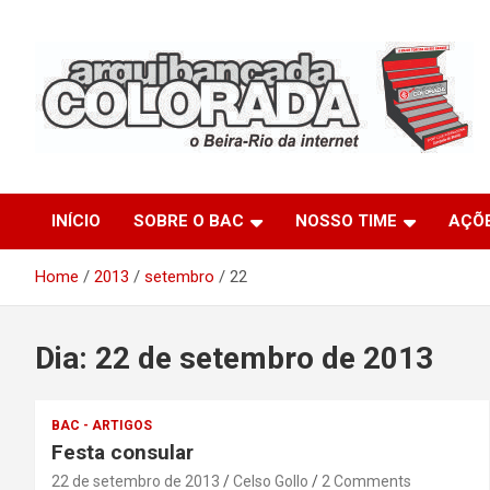
Skip
to
content
O Beira-Rio da Internet
Arquibancada Colorada
INÍCIO
SOBRE O BAC
NOSSO TIME
AÇÕ
Home
2013
setembro
22
Dia:
22 de setembro de 2013
BAC - ARTIGOS
Festa consular
22 de setembro de 2013
Celso Gollo
2 Comments