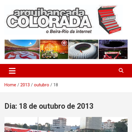
Skip
to
content
O Beira-Rio da Internet
Arquibancada Colorada
Home
2013
outubro
18
Dia:
18 de outubro de 2013