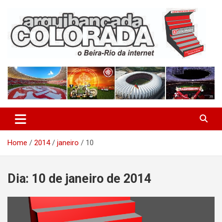
Skip
to
content
O Beira-Rio da Internet
Arquibancada Colorada
Home
2014
janeiro
10
Dia:
10 de janeiro de 2014