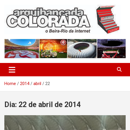
Skip
to
content
O Beira-Rio da Internet
Arquibancada Colorada
Home
2014
abril
22
Dia:
22 de abril de 2014