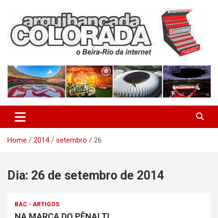
Skip
to
content
O Beira-Rio da Internet
Arquibancada Colorada
Home
2014
setembro
26
Dia:
26 de setembro de 2014
BAC - ARTIGOS
NA MARCA DO PÊNALTI