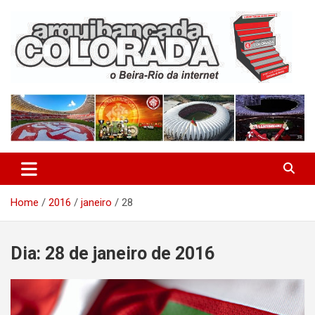
Skip
to
content
O Beira-Rio da Internet
Arquibancada Colorada
Home
2016
janeiro
28
Dia:
28 de janeiro de 2016