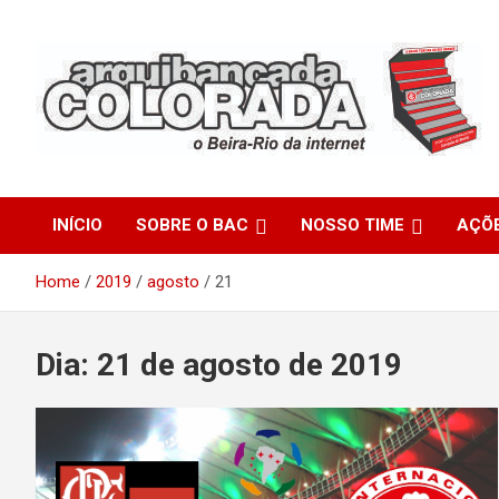
Skip
to
content
O Beira-Rio da Internet
Arquibancada Colorada
INÍCIO
SOBRE O BAC
NOSSO TIME
AÇÕ
Home
2019
agosto
21
Dia:
21 de agosto de 2019