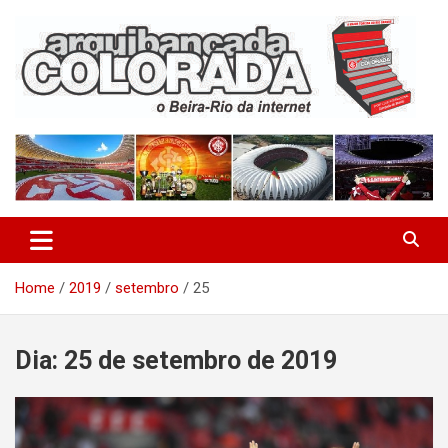
Skip
to
content
O Beira-Rio da Internet
Arquibancada Colorada
Home
2019
setembro
25
Dia:
25 de setembro de 2019