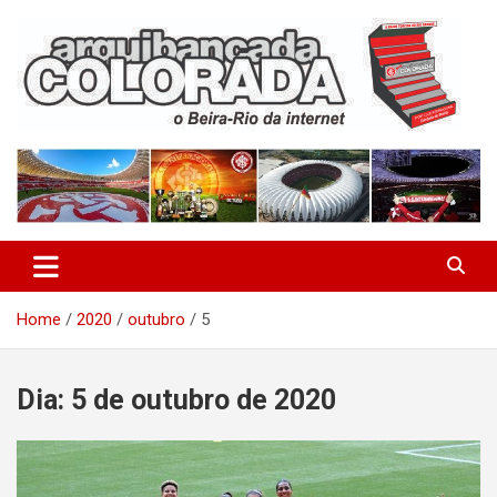
Skip
to
content
O Beira-Rio da Internet
Arquibancada Colorada
Home
2020
outubro
5
Dia:
5 de outubro de 2020