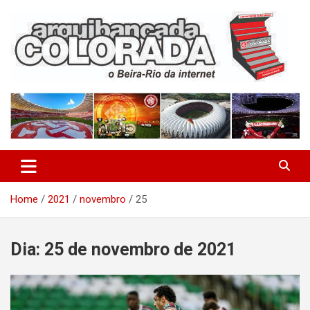
Skip
to
content
O Beira-Rio da Internet
Arquibancada Colorada
Home
2021
novembro
25
Dia:
25 de novembro de 2021