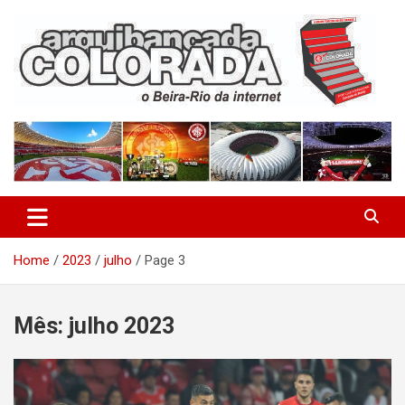
Skip
to
content
O Beira-Rio da Internet
Arquibancada Colorada
Home
2023
julho
Page 3
Mês:
julho 2023