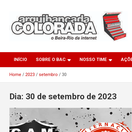
Skip
to
content
O Beira-Rio da Internet
Arquibancada Colorada
INÍCIO
SOBRE O BAC
NOSSO TIME
AÇÕ
Home
2023
setembro
30
Dia:
30 de setembro de 2023