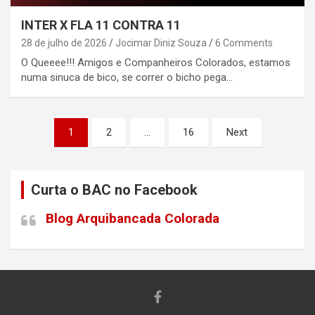
INTER X FLA 11 CONTRA 11
28 de julho de 2026
Jocimar Diniz Souza
6 Comments
O Queeee!!! Amigos e Companheiros Colorados, estamos
numa sinuca de bico, se correr o bicho pega…
Paginação
1
2
…
16
Next
de
posts
Curta o BAC no Facebook
Blog Arquibancada Colorada