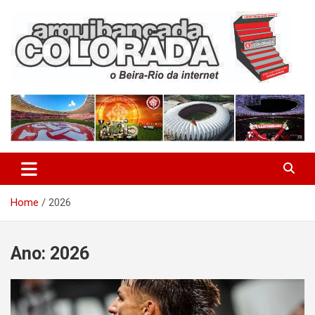
Skip
to
content
O Beira-Rio da Internet
Arquibancada Colorada
Home
2026
Ano:
2026