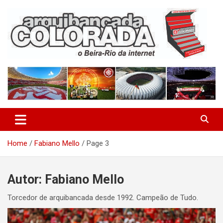
Skip
to
content
O Beira-Rio da Internet
Arquibancada Colorada
Home
Fabiano Mello
Page 3
Autor:
Fabiano Mello
Torcedor de arquibancada desde 1992. Campeão de Tudo.