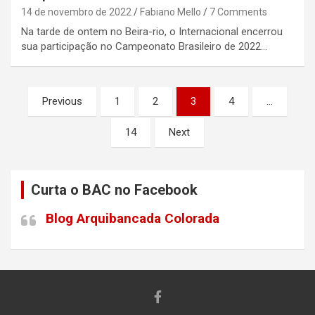
14 de novembro de 2022
Fabiano Mello
7 Comments
Na tarde de ontem no Beira-rio, o Internacional encerrou
sua participação no Campeonato Brasileiro de 2022…
Paginação
Previous
1
2
3
4
…
de
14
Next
posts
Curta o BAC no Facebook
Blog Arquibancada Colorada