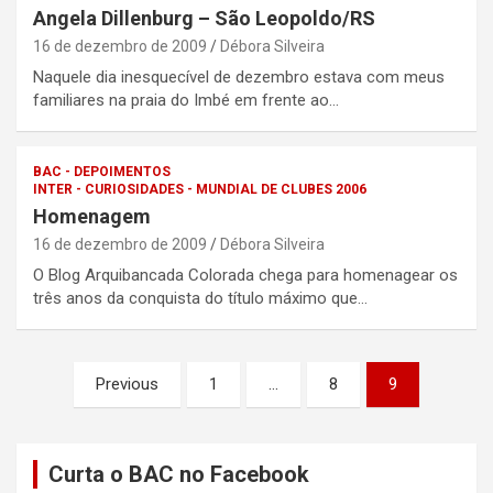
Angela Dillenburg – São Leopoldo/RS
16 de dezembro de 2009
Débora Silveira
Naquele dia inesquecível de dezembro estava com meus
familiares na praia do Imbé em frente ao…
BAC - DEPOIMENTOS
INTER - CURIOSIDADES - MUNDIAL DE CLUBES 2006
Homenagem
16 de dezembro de 2009
Débora Silveira
O Blog Arquibancada Colorada chega para homenagear os
três anos da conquista do título máximo que…
Paginação
Previous
1
…
8
9
de
posts
Curta o BAC no Facebook