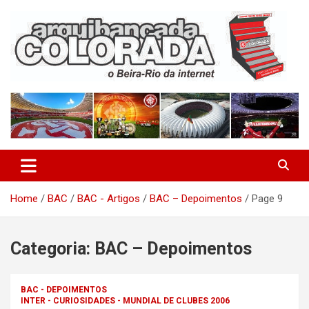
Skip
to
content
O Beira-Rio da Internet
Arquibancada Colorada
Home
BAC
BAC - Artigos
BAC – Depoimentos
Page 9
Categoria:
BAC – Depoimentos
BAC - DEPOIMENTOS
INTER - CURIOSIDADES - MUNDIAL DE CLUBES 2006