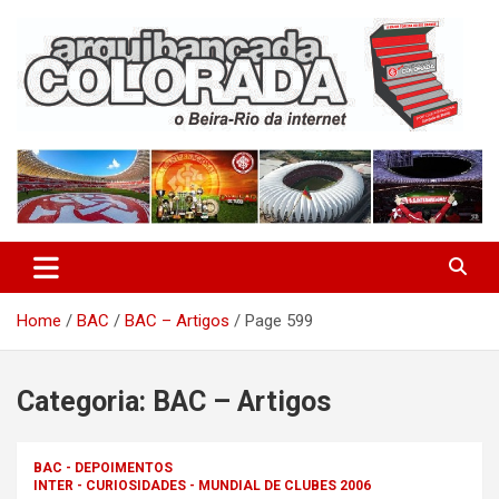
Skip
to
content
O Beira-Rio da Internet
Arquibancada Colorada
Home
BAC
BAC – Artigos
Page 599
Categoria:
BAC – Artigos
BAC - DEPOIMENTOS
INTER - CURIOSIDADES - MUNDIAL DE CLUBES 2006