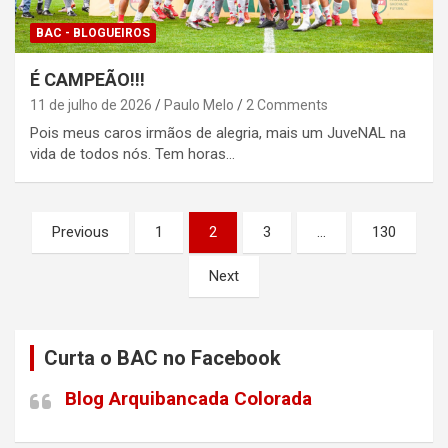
BAC - BLOGUEIROS
É CAMPEÃO!!!
11 de julho de 2026
Paulo Melo
2 Comments
Pois meus caros irmãos de alegria, mais um JuveNAL na
vida de todos nós. Tem horas…
Paginação
Previous
1
2
3
…
130
de
Next
posts
Curta o BAC no Facebook
Blog Arquibancada Colorada