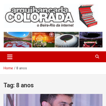
Skip
to
content
O Beira-Rio da Internet
Arquibancada Colorada
Home
8 anos
Tag:
8 anos