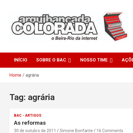
Skip
to
content
O Beira-Rio da Internet
Arquibancada Colorada
INÍCIO
SOBRE O BAC
NOSSO TIME
AÇÕ
Home
agrária
Tag:
agrária
BAC - ARTIGOS
As reformas
30 de outubro de 2011
Simone Bonfante
16 Comments