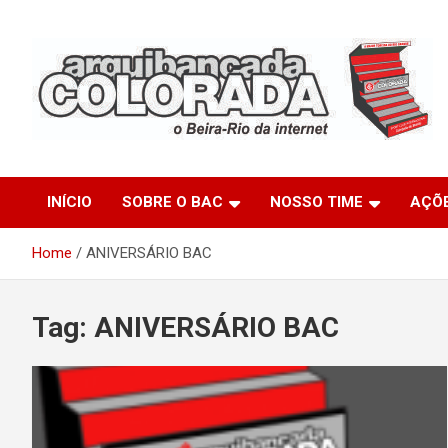
Skip
to
content
O Beira-Rio da Internet
Arquibancada Colorada
INÍCIO
SOBRE O BAC
NOSSO TIME
AÇÕ
Home
ANIVERSÁRIO BAC
Tag:
ANIVERSÁRIO BAC