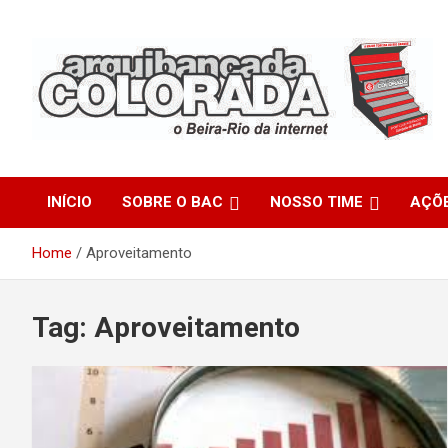
Skip
to
content
O Beira-Rio da Internet
Arquibancada Colorada
INÍCIO
SOBRE O BAC
NOSSO TIME
AÇÕ
Home
Aproveitamento
Tag:
Aproveitamento