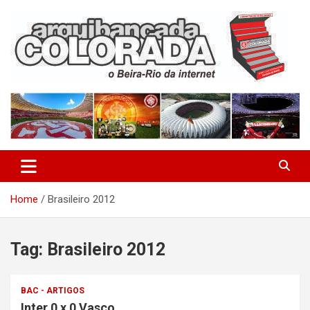
Skip
to
content
O Beira-Rio da Internet
Arquibancada Colorada
Home
Brasileiro 2012
Tag:
Brasileiro 2012
BAC - ARTIGOS
Inter 0 x 0 Vasco