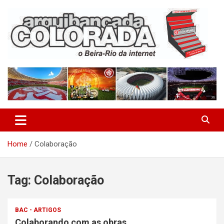
Skip
to
content
O Beira-Rio da Internet
Arquibancada Colorada
Home
Colaboração
Tag:
Colaboração
BAC - ARTIGOS
Colaborando com as obras