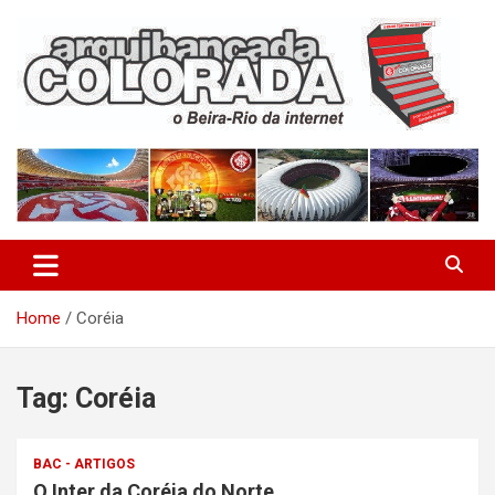
Skip
to
content
O Beira-Rio da Internet
Arquibancada Colorada
Home
Coréia
Tag:
Coréia
BAC - ARTIGOS
O Inter da Coréia do Norte