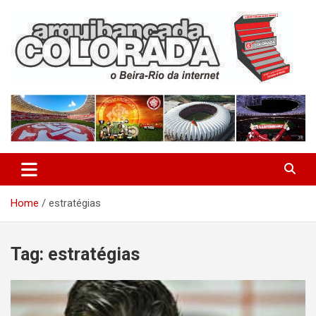
Skip
to
content
O Beira-Rio da Internet
Arquibancada Colorada
Home
estratégias
Tag:
estratégias