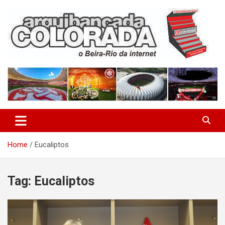
Skip
to
content
O Beira-Rio da Internet
Arquibancada Colorada
Home
Eucaliptos
Tag:
Eucaliptos