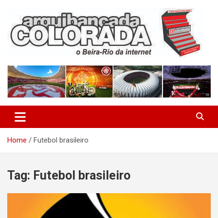
Skip
to
content
O Beira-Rio da Internet
Arquibancada Colorada
Home
Futebol brasileiro
Tag:
Futebol brasileiro