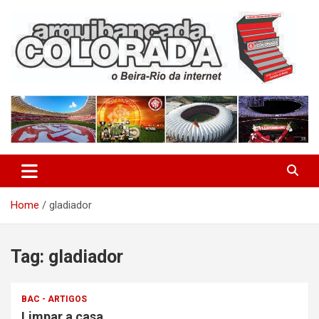
Skip
to
content
O Beira-Rio da Internet
Arquibancada Colorada
Home
gladiador
Tag:
gladiador
BAC - ARTIGOS
Limpar a casa