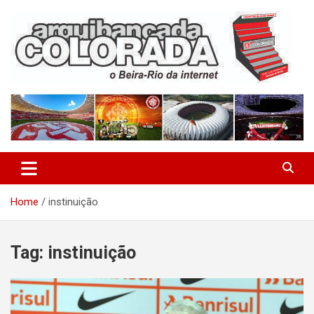
Skip
to
content
O Beira-Rio da Internet
Arquibancada Colorada
Home
instinuição
Tag:
instinuição