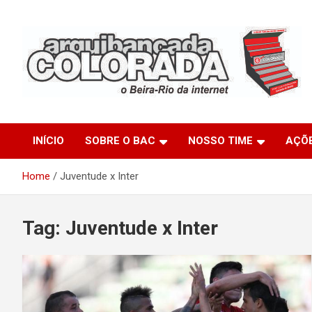
Skip
to
content
O Beira-Rio da Internet
Arquibancada Colorada
INÍCIO
SOBRE O BAC
NOSSO TIME
AÇÕ
Home
Juventude x Inter
Tag:
Juventude x Inter