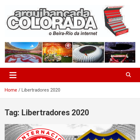
Skip
to
content
O Beira-Rio da Internet
Arquibancada Colorada
Home
Libertradores 2020
Tag:
Libertradores 2020