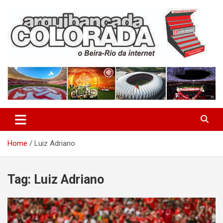
Skip
to
content
O Beira-Rio da Internet
Arquibancada Colorada
Home
Luiz Adriano
Tag:
Luiz Adriano