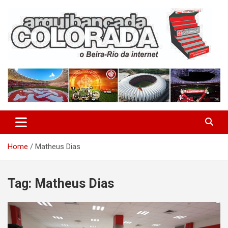
Skip
to
content
O Beira-Rio da Internet
Arquibancada Colorada
Home
Matheus Dias
Tag:
Matheus Dias