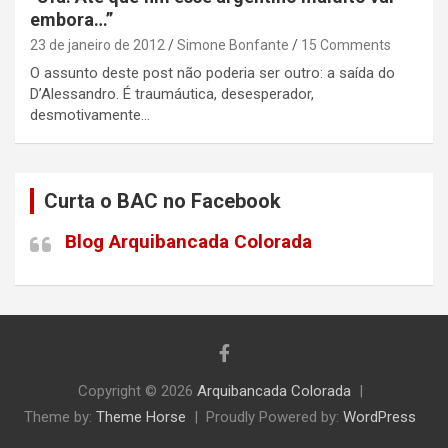
embora…”
23 de janeiro de 2012
Simone Bonfante
15 Comments
O assunto deste post não poderia ser outro: a saída do
D’Alessandro. É traumáutica, desesperador,
desmotivamente…
Curta o BAC no Facebook
Blog Arquibancada Colorada
Copyright © 2026
Arquibancada Colorada
Theme by:
Theme Horse
Proudly Powered by:
WordPress