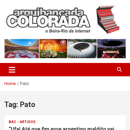
Skip
to
content
O Beira-Rio da Internet
Arquibancada Colorada
Home
Pato
Tag:
Pato
BAC - ARTIGOS
“Ufa! Até que fim esse argentino maldito vai