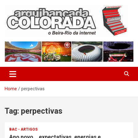
Skip
to
content
O Beira-Rio da Internet
Arquibancada Colorada
Home
perpectivas
Tag:
perpectivas
BAC - ARTIGOS
Ano novo… expectativas, energias e