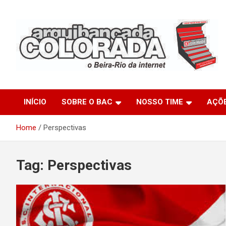
Skip
to
content
O Beira-Rio da Internet
Arquibancada Colorada
INÍCIO
SOBRE O BAC
NOSSO TIME
AÇÕ
Home
Perspectivas
Tag:
Perspectivas