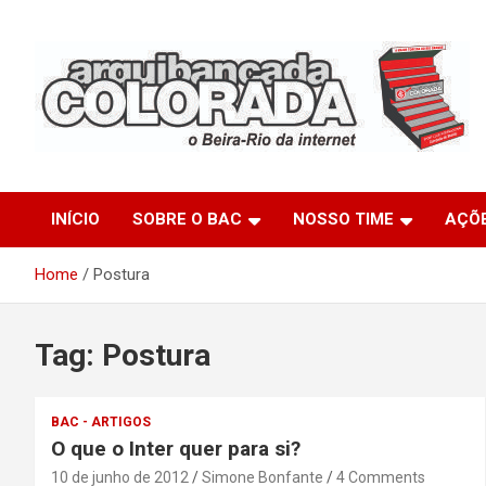
Skip
to
content
O Beira-Rio da Internet
Arquibancada Colorada
INÍCIO
SOBRE O BAC
NOSSO TIME
AÇÕ
Home
Postura
Tag:
Postura
BAC - ARTIGOS
O que o Inter quer para si?
10 de junho de 2012
Simone Bonfante
4 Comments