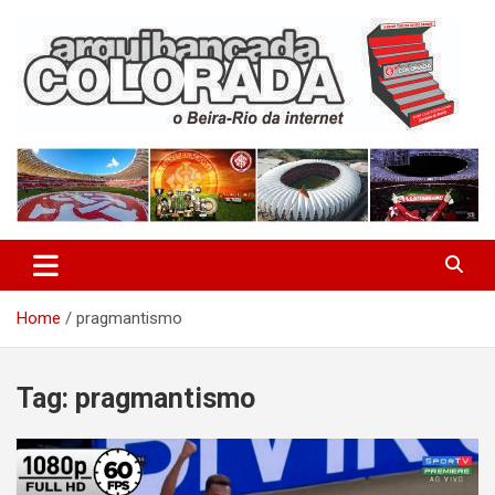
Skip
to
content
O Beira-Rio da Internet
Arquibancada Colorada
Home
pragmantismo
Tag:
pragmantismo