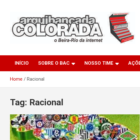
Skip
to
content
O Beira-Rio da Internet
Arquibancada Colorada
INÍCIO
SOBRE O BAC
NOSSO TIME
AÇÕ
Home
Racional
Tag:
Racional