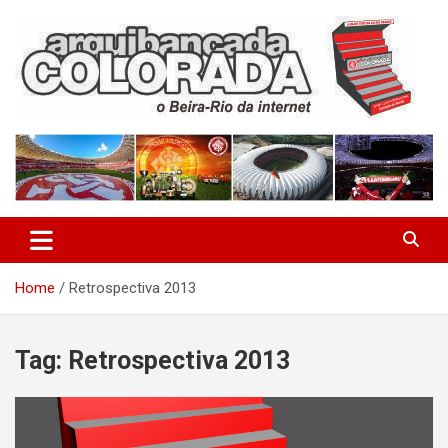
Skip
to
content
O Beira-Rio da Internet
Arquibancada Colorada
Home
Retrospectiva 2013
Tag:
Retrospectiva 2013