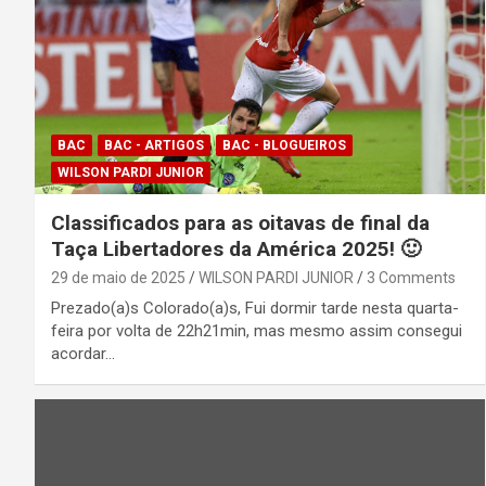
BAC
BAC - ARTIGOS
BAC - BLOGUEIROS
WILSON PARDI JUNIOR
Classificados para as oitavas de final da
Taça Libertadores da América 2025! 🙂
29 de maio de 2025
WILSON PARDI JUNIOR
3 Comments
Prezado(a)s Colorado(a)s, Fui dormir tarde nesta quarta-
feira por volta de 22h21min, mas mesmo assim consegui
acordar…