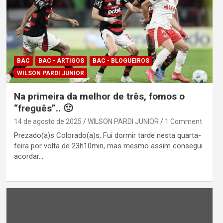
BAC
BAC - ARTIGOS
BAC - BLOGUEIROS
WILSON PARDI JUNIOR
Na primeira da melhor de três, fomos o
“freguês”.. 🙁
14 de agosto de 2025
WILSON PARDI JUNIOR
1 Comment
Prezado(a)s Colorado(a)s, Fui dormir tarde nesta quarta-
feira por volta de 23h10min, mas mesmo assim consegui
acordar…