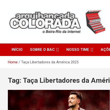
Skip
to
content
O Beira-Rio da Internet
Arquibancada Colorada
INÍCIO
SOBRE O BAC
NOSSO TIME
AÇÕ
Home
Taça Libertadores da América 2025
Tag:
Taça Libertadores da Amér