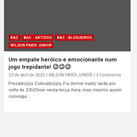
BAC
BAC - ARTIGOS
BAC - BLOGUEIROS
WILSON PARDI JUNIOR
Um empate heróico e emocionante num
jogo trepidante! 😉😉😉
23 de abril de 2025
WILSON PARDI JUNIOR
3 Comments
Prezado(a)s Colorado(a)s, Fui dormir muito tarde por
volta de 23h33min nesta terça-feira, mas mesmo assim
consegui…