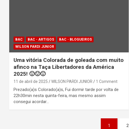
BAC
BAC - ARTIGOS
BAC - BLOGUEIROS
WILSON PARDI JUNIOR
Uma vitória Colorada de goleada com muito
afinco na Taça Libertadores da América
2025! 🙂🙂🙂
11 de abril de 2025
WILSON PARDI JUNIOR
1 Comment
Prezado(a)s Colorado(a)s, Fui dormir tarde por volta de
22h30min nesta quinta-feira, mas mesmo assim
consegui acordar…
Paginação
1
2