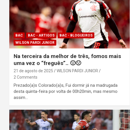
BAC
BAC - ARTIGOS
BAC - BLOGUEIROS
WILSON PARDI JUNIOR
Na terceira da melhor de três, fomos mais
uma vez o “freguês”.. 🙁🙁
21 de agosto de 2025
WILSON PARDI JUNIOR
2 Comments
Prezado(a)s Colorado(a)s, Fui dormir já na madrugada
desta quinta-feira por volta de 00h20min, mas mesmo
assim…