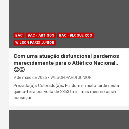
BAC
BAC - ARTIGOS
BAC - BLOGUEIROS
WILSON PARDI JUNIOR
Com uma atuação disfuncional perdemos
merecidamente para o Atlético Nacional..
🙁🙁
9 de maio de 2025
WILSON PARDI JUNIOR
Prezado(a)s Colorado(a)s, Fui dormir muito tarde nesta
quinta-feira por volta de 23h31min, mas mesmo assim
consegui…