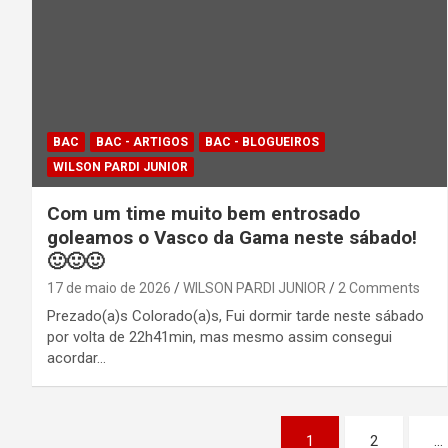
BAC
BAC - ARTIGOS
BAC - BLOGUEIROS
WILSON PARDI JUNIOR
Com um time muito bem entrosado
goleamos o Vasco da Gama neste sábado!
🙂🙂🙂
17 de maio de 2026
WILSON PARDI JUNIOR
2 Comments
Prezado(a)s Colorado(a)s, Fui dormir tarde neste sábado
por volta de 22h41min, mas mesmo assim consegui
acordar…
Paginação
1
2
…