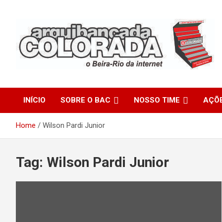
Skip
to
content
O Beira-Rio da Internet
Arquibancada Colorada
INÍCIO
SOBRE O BAC
NOSSO TIME
AÇÕ
Home
Wilson Pardi Junior
Tag:
Wilson Pardi Junior