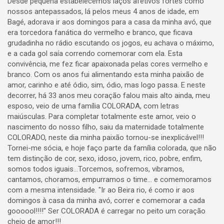
Desde pequena estabelecemos laços afetivos fortes como
nossos antepassados, lá pelos meus 4 anos de idade, em
Bagé, adorava ir aos domingos para a casa da minha avó, que
era torcedora fanática do vermelho e branco, que ficava
grudadinha no rádio escutando os jogos, eu achava o máximo,
e a cada gol saía correndo comemorar com ela. Esta
convivência, me fez ficar apaixonada pelas cores vermelho e
branco. Com os anos fui alimentando esta minha paixão de
amor, carinho e até ódio, sim, ódio, mas logo passa. E neste
decorrer, há 33 anos meu coração falou mais alto ainda, meu
esposo, veio de uma família COLORADA, com letras
maiúsculas. Para completar totalmente este amor, veio o
nascimento do nosso filho, saiu da maternidade totalmente
COLORADO, neste dia minha paixão tornou-se inexplicável!!!
Tornei-me sócia, e hoje faço parte da família colorada, que não
tem distinção de cor, sexo, idoso, jovem, rico, pobre, enfim,
somos todos iguais...Torcemos, sofremos, vibramos,
cantamos, choramos, empurramos o time... e comemoramos
com a mesma intensidade. "Ir ao Beira rio, é como ir aos
domingos à casa da minha avó, correr e comemorar a cada
goooool!!!!" Ser COLORADA é carregar no peito um coração
cheio de amor!!!