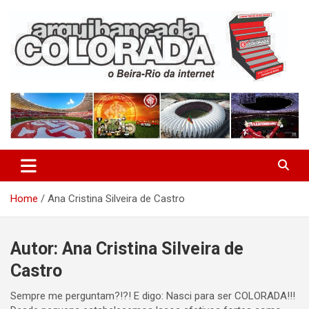
Skip
to
content
O Beira-Rio da Internet
Arquibancada Colorada
Home
Ana Cristina Silveira de Castro
Autor:
Ana Cristina Silveira de
Castro
Sempre me perguntam?!?! E digo: Nasci para ser COLORADA!!!