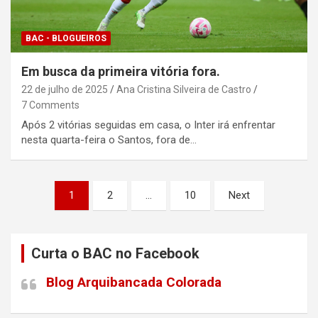
BAC - BLOGUEIROS
Em busca da primeira vitória fora.
22 de julho de 2025
Ana Cristina Silveira de Castro
7 Comments
Após 2 vitórias seguidas em casa, o Inter irá enfrentar
nesta quarta-feira o Santos, fora de…
Paginação
1
2
…
10
Next
de
posts
Curta o BAC no Facebook
Blog Arquibancada Colorada