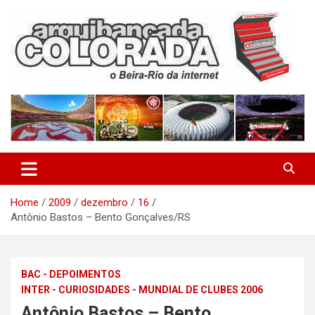
Skip
to
content
O Beira-Rio da Internet
Arquibancada Colorada
Home
2009
dezembro
16
Antônio Bastos – Bento Gonçalves/RS
BAC - DEPOIMENTOS
INTER - CURIOSIDADES - MUNDIAL DE CLUBES 2006
Antônio Bastos – Bento