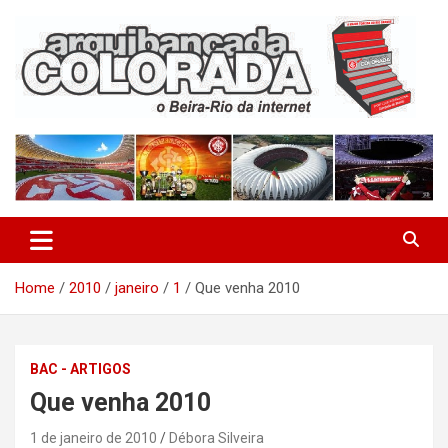
Skip
to
content
O Beira-Rio da Internet
Arquibancada Colorada
Home
2010
janeiro
1
Que venha 2010
BAC - ARTIGOS
Que venha 2010
1 de janeiro de 2010
Débora Silveira